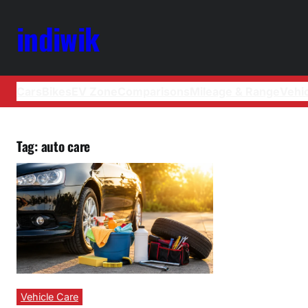
indiwik
Cars
Bikes
EV Zone
Comparisons
Mileage & Range
Vehi
Tag:
auto care
Vehicle Care