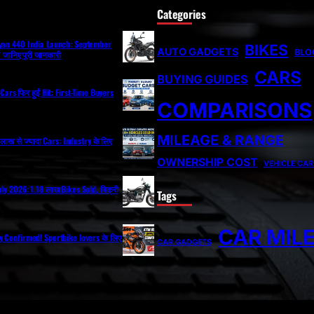
Categories
ayan 440 India Launch: September
BIKES
AUTO GADGETS
BLO
ी? जानिए पूरी जानकारी
CARS
BUYING GUIDES
Cars फिर हुईं Hit: First-Time Buyers
COMPARISONS
MILEAGE & RANGE
ं 2 लाख से ज्यादा Cars: Industry के लिए
OWNERSHIP COST
VEHICLE CAR
uly 2026: 1.18 लाख Bikes Sold, बिक्री
Tags
CAR MIL
y Confirmed! Sportbike lovers के लिए
CAR GADGETS