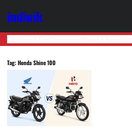
indiwik
Cars
Bikes
EV Zone
Comparisons
Mileage & Range
Vehi
Tag:
Honda Shine 100