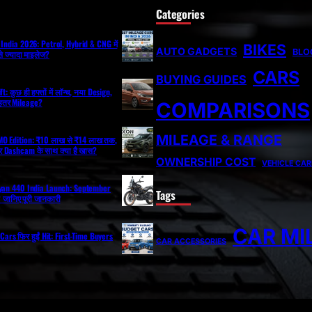
Categories
India 2026: Petrol, Hybrid & CNG में
BIKES
AUTO GADGETS
BLO
े ज्यादा माइलेज?
CARS
BUYING GUIDES
: कुछ ही हफ्तों में लॉन्च, नया Design,
ेहतर Mileage?
COMPARISONS
MILEAGE & RANGE
O Edition: ₹10 लाख से ₹14 लाख तक,
 Dashcam के साथ क्या है खास?
OWNERSHIP COST
VEHICLE CAR
ayan 440 India Launch: September
Tags
ी? जानिए पूरी जानकारी
CAR MI
Cars फिर हुईं Hit: First-Time Buyers
CAR ACCESSORIES