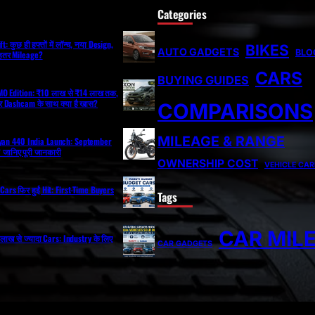
Categories
: कुछ ही हफ्तों में लॉन्च, नया Design,
BIKES
AUTO GADGETS
BLO
ेहतर Mileage?
CARS
BUYING GUIDES
O Edition: ₹10 लाख से ₹14 लाख तक,
 Dashcam के साथ क्या है खास?
COMPARISONS
MILEAGE & RANGE
ayan 440 India Launch: September
ी? जानिए पूरी जानकारी
OWNERSHIP COST
VEHICLE CAR
Cars फिर हुईं Hit: First-Time Buyers
Tags
CAR MIL
ं 2 लाख से ज्यादा Cars: Industry के लिए
CAR GADGETS