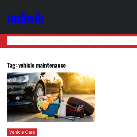
indiwik
Cars
Bikes
EV Zone
Comparisons
Mileage & Range
Vehi
Tag:
vehicle maintenance
Vehicle Care