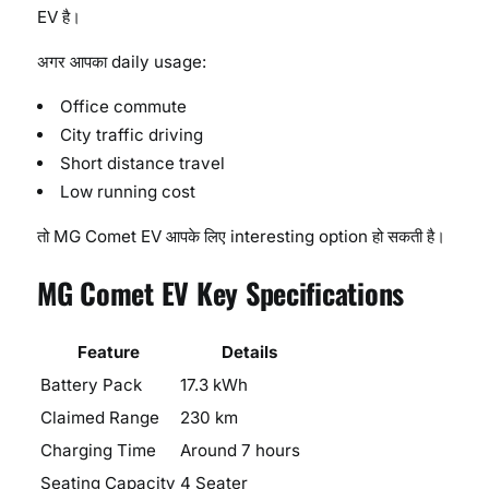
EV है।
अगर आपका daily usage:
Office commute
City traffic driving
Short distance travel
Low running cost
तो MG Comet EV आपके लिए interesting option हो सकती है।
MG Comet EV Key Specifications
Feature
Details
Battery Pack
17.3 kWh
Claimed Range
230 km
Charging Time
Around 7 hours
Seating Capacity
4 Seater