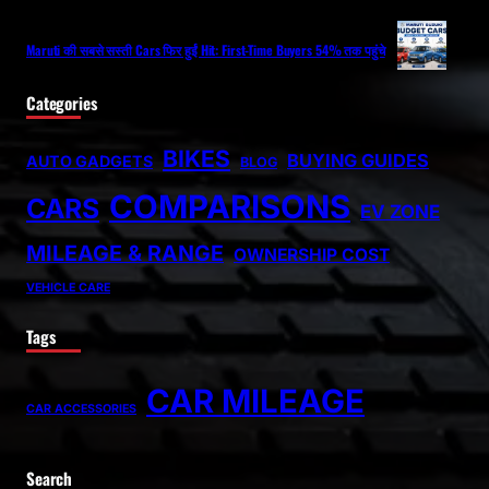
Maruti की सबसे सस्ती Cars फिर हुईं Hit: First-Time Buyers 54% तक पहुंचे
Categories
BIKES
BUYING GUIDES
AUTO GADGETS
BLOG
COMPARISONS
CARS
EV ZONE
MILEAGE & RANGE
OWNERSHIP COST
VEHICLE CARE
Tags
CAR MILEAGE
CAR ACCESSORIES
Search