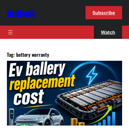
indiwik
Subscribe
Watch
Tag:
battery warranty