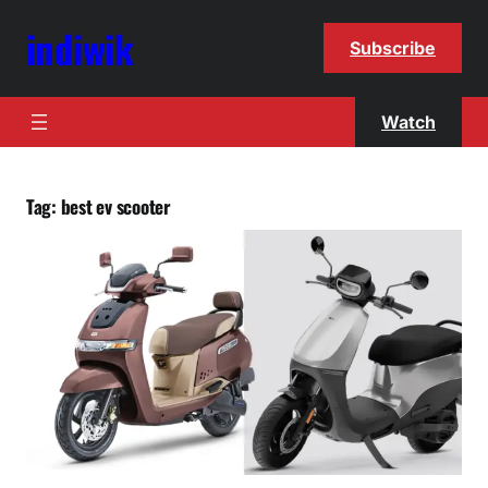
indiwik
Subscribe
Watch
Tag:
best ev scooter