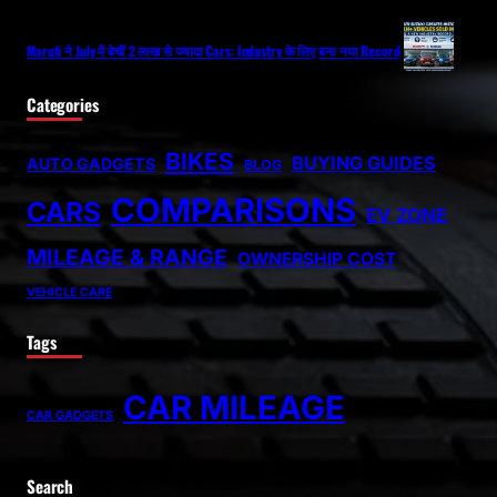
Maruti ने July में बेचीं 2 लाख से ज्यादा Cars: Industry के लिए बना नया Record
Categories
BIKES
BUYING GUIDES
AUTO GADGETS
BLOG
COMPARISONS
CARS
EV ZONE
MILEAGE & RANGE
OWNERSHIP COST
VEHICLE CARE
Tags
CAR MILEAGE
CAR GADGETS
Search