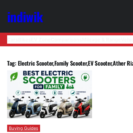
indiwik
Cars
Bikes
EV Zone
Comparisons
Mileage & Range
Vehi
Tag:
Electric Scooter,Family Scooter,EV Scooter,Ather R
Buying Guides