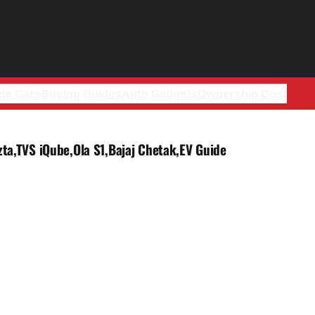
cle Care
Buying Guides
Auto Gadgets
Ownership Cost
izta,TVS iQube,Ola S1,Bajaj Chetak,EV Guide