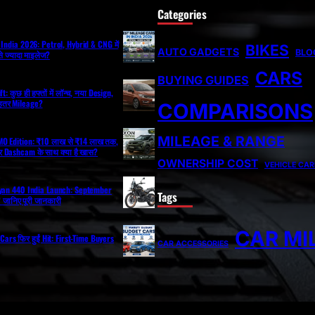
Categories
India 2026: Petrol, Hybrid & CNG में
BIKES
AUTO GADGETS
BLO
े ज्यादा माइलेज?
CARS
BUYING GUIDES
: कुछ ही हफ्तों में लॉन्च, नया Design,
ेहतर Mileage?
COMPARISONS
MILEAGE & RANGE
O Edition: ₹10 लाख से ₹14 लाख तक,
 Dashcam के साथ क्या है खास?
OWNERSHIP COST
VEHICLE CAR
ayan 440 India Launch: September
Tags
ी? जानिए पूरी जानकारी
CAR MI
Cars फिर हुईं Hit: First-Time Buyers
CAR ACCESSORIES