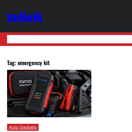
indiwik
Cars
Bikes
EV Zone
Comparisons
Mileage & Range
Vehi
Tag:
emergency kit
Auto Gadgets