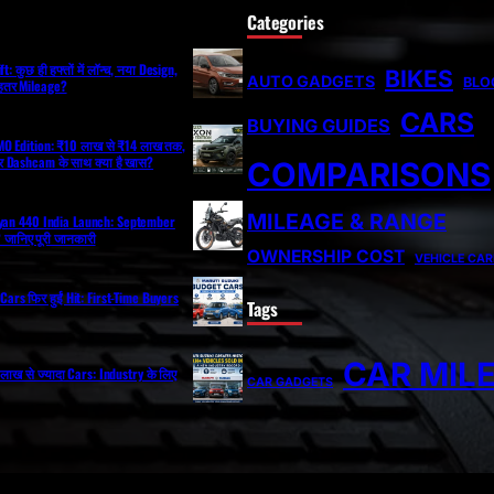
Categories
: कुछ ही हफ्तों में लॉन्च, नया Design,
BIKES
AUTO GADGETS
BLO
ेहतर Mileage?
CARS
BUYING GUIDES
O Edition: ₹10 लाख से ₹14 लाख तक,
 Dashcam के साथ क्या है खास?
COMPARISONS
MILEAGE & RANGE
ayan 440 India Launch: September
ी? जानिए पूरी जानकारी
OWNERSHIP COST
VEHICLE CAR
Cars फिर हुईं Hit: First-Time Buyers
Tags
CAR MIL
ं 2 लाख से ज्यादा Cars: Industry के लिए
CAR GADGETS