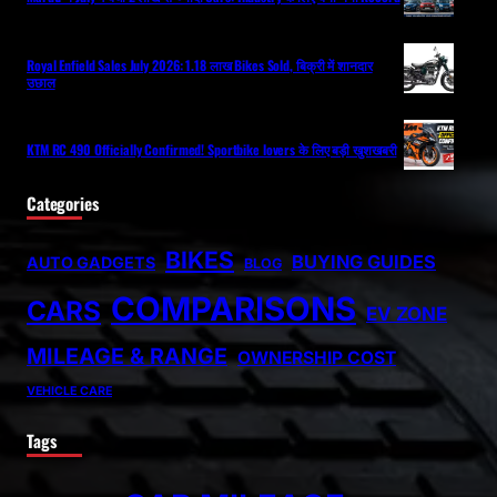
Royal Enfield Sales July 2026: 1.18 लाख Bikes Sold, बिक्री में शानदार
उछाल
KTM RC 490 Officially Confirmed! Sportbike lovers के लिए बड़ी खुशखबरी
Categories
BIKES
BUYING GUIDES
AUTO GADGETS
BLOG
COMPARISONS
CARS
EV ZONE
MILEAGE & RANGE
OWNERSHIP COST
VEHICLE CARE
Tags