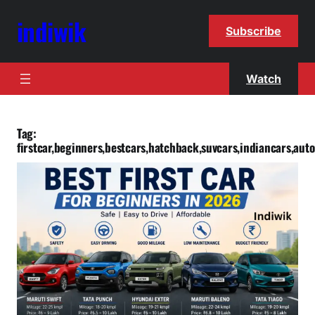
indiwik
Subscribe
Watch
Tag:
firstcar,beginners,bestcars,hatchback,suvcars,indiancars,aut