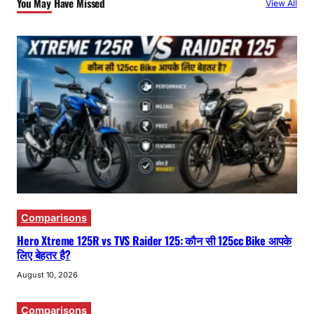
You May Have Missed
View All
Comparisons
Hero Xtreme 125R vs TVS Raider 125: कौन सी 125cc Bike आपके
लिए बेहतर है?
August 10, 2026
Comparisons