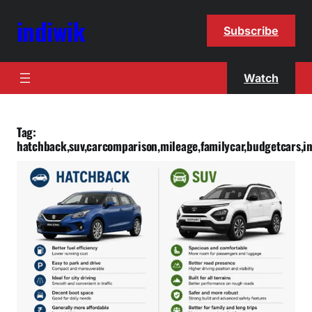
indiwik
Subscribe
Watch
Tag:
hatchback,suv,carcomparison,mileage,familycar,budgetcars,i