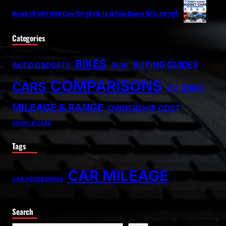
Maruti की सबसे सस्ती Cars फिर हुईं Hit: First-Time Buyers 54% तक पहुंचे
Categories
BIKES
BUYING GUIDES
AUTO GADGETS
BLOG
COMPARISONS
CARS
EV ZONE
MILEAGE & RANGE
OWNERSHIP COST
VEHICLE CARE
Tags
CAR MILEAGE
CAR ACCESSORIES
Search