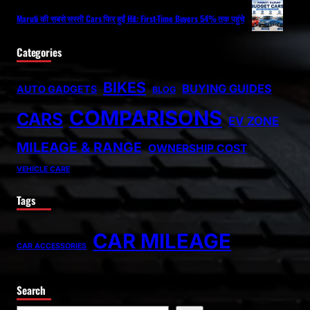
Maruti की सबसे सस्ती Cars फिर हुईं Hit: First-Time Buyers 54% तक पहुंचे
Categories
BIKES
BUYING GUIDES
AUTO GADGETS
BLOG
COMPARISONS
CARS
EV ZONE
MILEAGE & RANGE
OWNERSHIP COST
VEHICLE CARE
Tags
CAR MILEAGE
CAR ACCESSORIES
Search