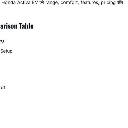
और Honda Activa EV को range, comfort, features, pricing और
arison Table
EV
 Setup
ort