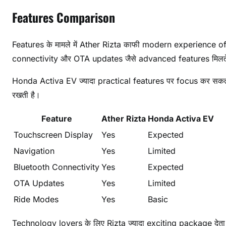
Features Comparison
Features के मामले में Ather Rizta काफी modern experience of
connectivity और OTA updates जैसे advanced features मिलते 
Honda Activa EV ज्यादा practical features पर focus कर स
रखती है।
Feature
Ather Rizta
Honda Activa EV
Touchscreen Display
Yes
Expected
Navigation
Yes
Limited
Bluetooth Connectivity
Yes
Expected
OTA Updates
Yes
Limited
Ride Modes
Yes
Basic
Technology lovers के लिए Rizta ज्यादा exciting package देत