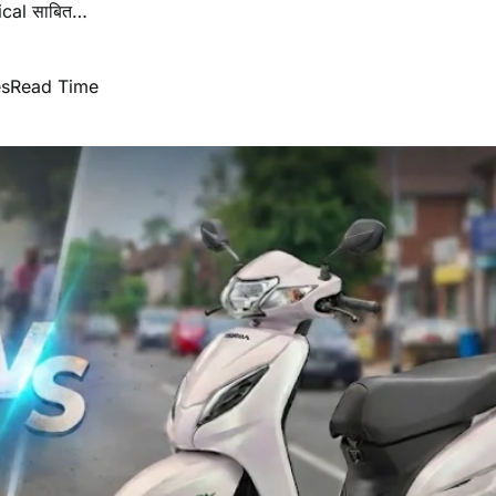
tical साबित…
es
Read Time