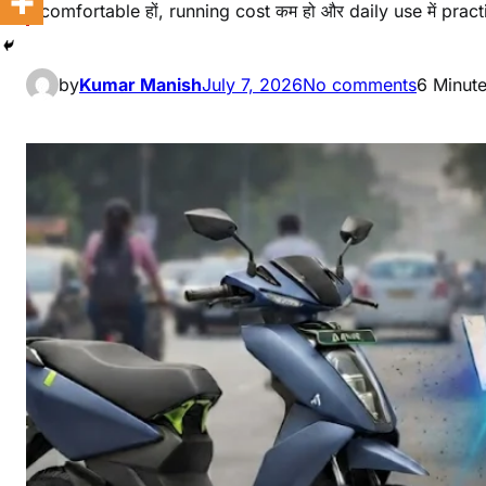
comfortable हों, running cost कम हो और daily use में prac
by
Kumar Manish
July 7, 2026
No comments
6 Minut