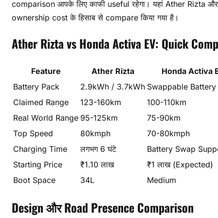
comparison आपके लिए काफी useful रहेगा। यहां Ather Rizta 
ownership cost के हिसाब से compare किया गया है।
Ather Rizta vs Honda Activa EV: Quick Comp
Feature
Ather Rizta
Honda Activa 
Battery Pack
2.9kWh / 3.7kWh
Swappable Battery
Claimed Range
123-160km
100-110km
Real World Range
95-125km
75-90km
Top Speed
80kmph
70-80kmph
Charging Time
लगभग 6 घंटे
Battery Swap Supp
Starting Price
₹1.10 लाख
₹1 लाख (Expected)
Boot Space
34L
Medium
Design और Road Presence Comparison