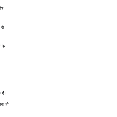
और
 से
 के
 है।
तक हो