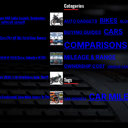
Categories
ayan 440 India Launch: September
BIKES
AUTO GADGETS
BLO
ी? जानिए पूरी जानकारी
CARS
BUYING GUIDES
Cars फिर हुईं Hit: First-Time Buyers
COMPARISONS
MILEAGE & RANGE
ं 2 लाख से ज्यादा Cars: Industry के लिए
OWNERSHIP COST
VEHICLE CAR
uly 2026: 1.18 लाख Bikes Sold, बिक्री
Tags
CAR MIL
y Confirmed! Sportbike lovers के लिए
CAR GADGETS