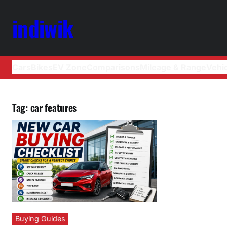
indiwik
Cars
Bikes
EV Zone
Comparisons
Mileage & Range
Vehi
Tag:
car features
Buying Guides