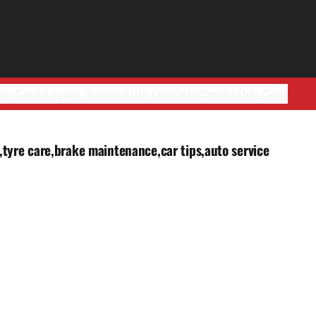
cle Care
Buying Guides
Auto Gadgets
Ownership Cost
l,tyre care,brake maintenance,car tips,auto service