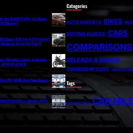
Categories
: कुछ ही हफ्तों में लॉन्च, नया Design,
BIKES
AUTO GADGETS
BLO
ेहतर Mileage?
CARS
BUYING GUIDES
O Edition: ₹10 लाख से ₹14 लाख तक,
 Dashcam के साथ क्या है खास?
COMPARISONS
MILEAGE & RANGE
ayan 440 India Launch: September
ी? जानिए पूरी जानकारी
OWNERSHIP COST
VEHICLE CAR
Cars फिर हुईं Hit: First-Time Buyers
Tags
CAR MIL
ं 2 लाख से ज्यादा Cars: Industry के लिए
CAR GADGETS