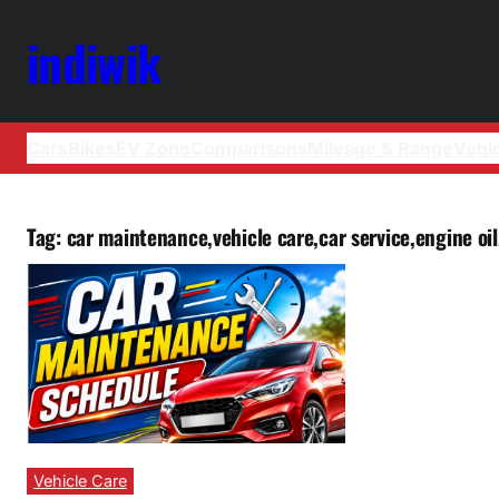
indiwik
Cars
Bikes
EV Zone
Comparisons
Mileage & Range
Vehi
Tag:
car maintenance,vehicle care,car service,engine oi
Vehicle Care