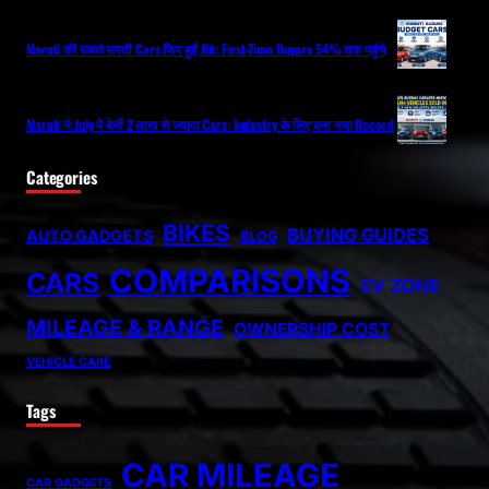
Maruti की सबसे सस्ती Cars फिर हुईं Hit: First-Time Buyers 54% तक पहुंचे
Maruti ने July में बेचीं 2 लाख से ज्यादा Cars: Industry के लिए बना नया Record
Categories
BIKES
BUYING GUIDES
AUTO GADGETS
BLOG
COMPARISONS
CARS
EV ZONE
MILEAGE & RANGE
OWNERSHIP COST
VEHICLE CARE
Tags
CAR MILEAGE
CAR GADGETS