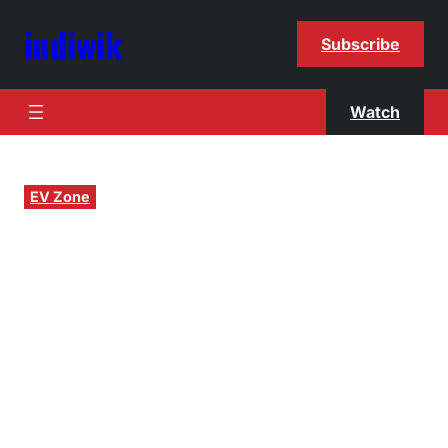
indiwik
Subscribe
Watch
EV Zone