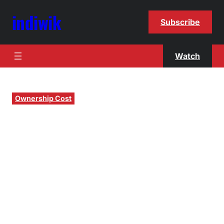
indiwik
Subscribe
Watch
Ownership Cost