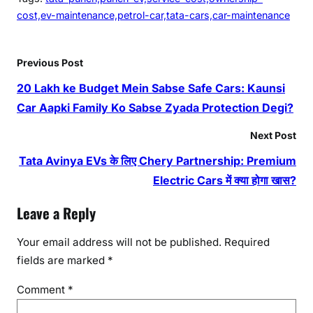
cost,ev-maintenance,petrol-car,tata-cars,car-maintenance
Previous Post
20 Lakh ke Budget Mein Sabse Safe Cars: Kaunsi
Car Aapki Family Ko Sabse Zyada Protection Degi?
Next Post
Tata Avinya EVs के लिए Chery Partnership: Premium
Electric Cars में क्या होगा खास?
Leave a Reply
Your email address will not be published.
Required
fields are marked
*
Comment
*