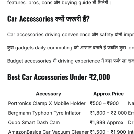
features, pros, cons और buying guide भी मिलेगी।
Car Accessories क्यों जरूरी हैं?
Car accessories driving convenience और safety दोनों impro
कुछ gadgets daily commuting को आसान बनाते हैं जबकि कुछ long t
Budget accessories भी driving experience में बड़ा फर्क ला सकत
Best Car Accessories Under ₹2,000
Accessory
Approx Price
Portronics Clamp X Mobile Holder
₹500 – ₹900
Na
Bergmann Typhoon Tyre Inflator
₹1,800 – ₹2,000
Em
Qubo Smart Dash Cam
₹1,999 Approx
Dr
AmazonBasics Car Vacuum Cleaner
₹1,500 – ₹1,900
In