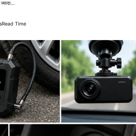
 ज्यादा…
s
Read Time