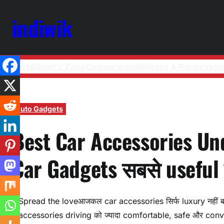
indiwik
Cars
Bikes
EV Zone
Comparisons
Mileage & Range
Vehi
Auto Gadgets
Best Car Accessories Und
Car Gadgets सबसे useful ह
Spread the loveआजकल car accessories सिर्फ luxury नहीं बल्
accessories driving को ज्यादा comfortable, safe और conven